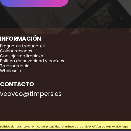
INFORMACIÓN
Preguntas frecuentes
Colaboraciones
Consejos de limpieza
Política de privacidad y cookies
Transparencia
Wholesale
CONTACTO
veoveo@timpers.es
© 2026 Timpers.
Tecnología de Shopify
Política de reembolso
Política de privacidad
Términos del servicio
Política de envío
Aviso legal
I