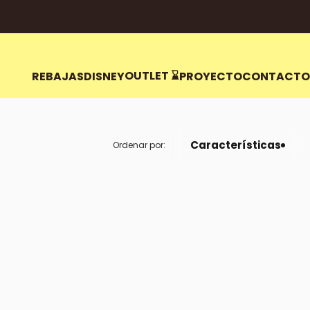
r sesión
rrito
OUTLET ⌛️
REBAJAS
DISNEY
PROYECTO
CONTACTO
OUTLET ⌛️
REBAJAS
DISNEY
PROYECTO
CONTACTO
Características
Ordenar por: