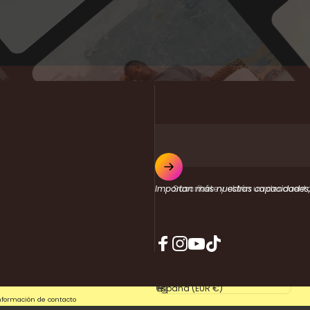
Suscríbete y obtén un descuent
Importan más nuestras capacidades,
Facebook
Instagram
YouTube
TikTok
País/región
nformación de contacto