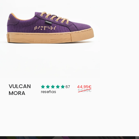
VULCAN
Precio de oferta
Precio habitual
67
44,95€
59,95€
MORA
reseñas