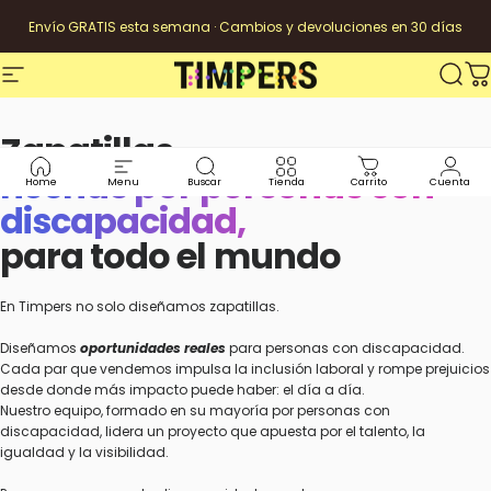
Ir directamente al contenido
Envío GRATIS esta semana · Cambios y devoluciones en 30 días
Navegación
Timpers
Busca
Ca
Zapatillas
hechas por personas con
Home
Menu
Buscar
Tienda
Carrito
Cuenta
discapacidad,
para todo el mundo
En Timpers no solo diseñamos zapatillas.
Diseñamos
oportunidades reales
para personas con discapacidad.
Cada par que vendemos impulsa la inclusión laboral y rompe prejuicios
desde donde más impacto puede haber: el día a día.
Nuestro equipo, formado en su mayoría por personas con
discapacidad, lidera un proyecto que apuesta por el talento, la
igualdad y la visibilidad.