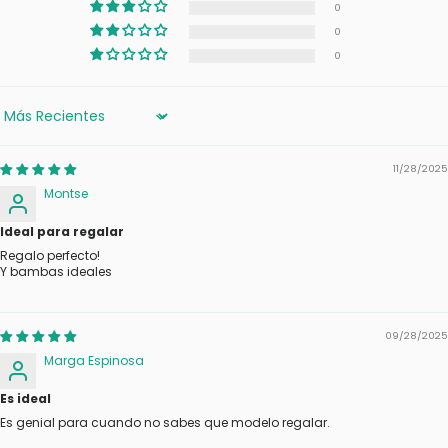
0
0
0
Sort by
11/28/2025
Montse
Ideal para regalar
Regalo perfecto!
Y bambas ideales
09/28/2025
Marga Espinosa
Es ideal
Es genial para cuando no sabes que modelo regalar.