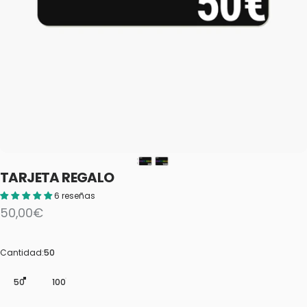
TARJETA
REGALO
6 reseñas
50,00€
Cantidad
Cantidad:
50
50
100