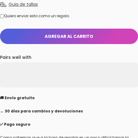
Guia de tallas
Formulario del destinatario de tarjeta de regalo contraído
Quiero enviar esto como un regalo.
AGREGAR AL CARRITO
Pairs well with
🚚 Envío gratuito
↔️ 30 días para cambios y devoluciones
✅ Pago seguro
Como sabemos que a la hora de regalar es un poco difícil tomar la