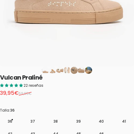
Vulcan
Praliné
22 reseñas
Precio de oferta
Precio habitual
39,95€
59,95€
Talla
Talla:
36
36
37
38
39
40
41
42
43
44
45
46