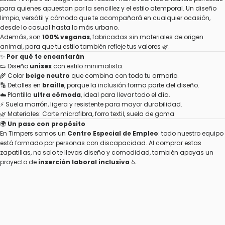
para quienes apuestan por la sencillez y el estilo atemporal. Un diseño
limpio, versátil y cómodo que te acompañará en cualquier ocasión,
desde lo casual hasta lo más urbano.
Además, son
100% veganas
, fabricadas sin materiales de origen
animal, para que tu estilo también refleje tus valores 🌿.
✨
Por qué te encantarán
👟 Diseño
unisex
con estilo minimalista.
🌾 Color
beige neutro
que combina con todo tu armario.
🔡 Detalles en
braille
, porque la inclusión forma parte del diseño.
☁️ Plantilla
ultra cómoda
, ideal para llevar todo el día.
⚡ Suela marrón, ligera y resistente para mayor durabilidad.
🌿 Materiales: Corte microfibra, forro textil, suela de goma
🌍
Un paso con propósito
En Timpers somos un
Centro Especial de Empleo
: todo nuestro equipo
está formado por personas con discapacidad. Al comprar estas
zapatillas, no solo te llevas diseño y comodidad, también apoyas un
proyecto de
inserción laboral inclusiva
♿️.