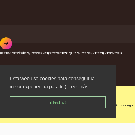
Suscríbete y obtén un descuento
Importan más nuestras capacidades, que nuestras discapacidades
Facebook
Instagram
YouTube
TikTok
Esta web usa cookies para conseguir la
País/región
mejor experiencia para ti :)
Leer más
© 2026 Timpers.
Tecnología de Shopify
¡Hecho!
Política de reembolso
Política de privacidad
Términos del servicio
Política de envío
Aviso legal
Información de contacto