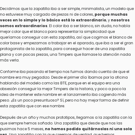
Decidimos que la zapatilla iba a ser simple, minimalista, un modelo que
no estuviese muy cargado de piezas ni de colores,
porque muchas
veces en lo simple y lo básico está lo extraordinario
, y
nosotros
somos extraordinarios
. El color iba a ser blanco, sin duda, no había
mejor color que el blanco para representar la simplicidad que
queríamos conseguir con esta zapatilla, así que cogimos el blanco de
color base y empezamos a trabajar en el aparado, que iba a ser el gran
protagonista de la zapatilla, para conseguir hacer de una zapatilla
plana y con pocas piezas, una Timpers que llamase la atención nada
más verla.
Conforme iba pasando el tiempo nos fuimos dando cuenta de que el
nombre era muy pegadizo. Desde el primer día íbamos por la oficina
hablando del modelo como las BTE, porque en el equipo era una
obsesión conseguir la mejor Timpers de la historia, y poco a poco la
idea de mantener este nombre en el lanzamiento iba cogiendo más
peso. ¿Es un poco presuntuoso? Sí, pero no hay mejor forma de definir
esta zapatilla que con ese nombre.
Después de un año y muchos prototipos, llegamos a la zapatilla con la
que siempre hemos soñado. Una zapatilla que desde que nos las
pusimos hace 5 meses,
no hemos podido quitárnoslas ni una sola
vez.
Una zapatilla con la que creemos de verdad, que hemos