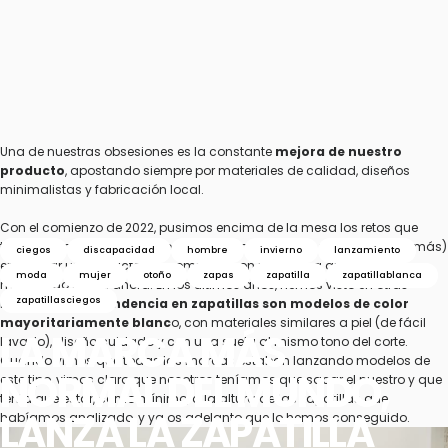
Una de nuestras obsesiones es la constante
mejora de nuestro
producto
, apostando siempre por materiales de calidad, diseños
minimalistas y fabricación local.
Con el comienzo de 2022, pusimos encima de la mesa los retos que
teníamos a lo largo del año, y el más importante (o uno de los que más)
ciegos
discapacidad
hombre
invierno
lanzamiento
era lanzar un producto que rompiese con la estética que habíamos
moda
mujer
otoño
zapas
zapatilla
zapatillablanca
mantenido hasta ahora. En los últimos años, hemos visto en otras
zapatillasciegos
marcas, que
la tendencia en zapatillas son modelos de color
mayoritariamente blanc
o, con materiales similares a piel (de fácil
LA
MARCA
MÁS
lavado), diseño cuidado y con una suela al mismo tono del corte.
Cuando vimos que todas las marcas estaban lanzando modelos de
NORMAL
DEL
MUNDO,
este tipo, vimos claro que nosotros teníamos que sacar el nuestro y que
tenía que estar, como mínimo, a la altura de las zapatillas que
LANZA
LA
ZAPATILLA
habíamos analizado, y ya os adelanto que lo hemos conseguido.